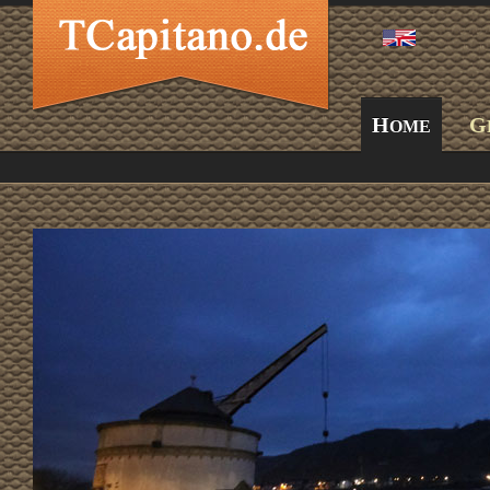
H
G
OME